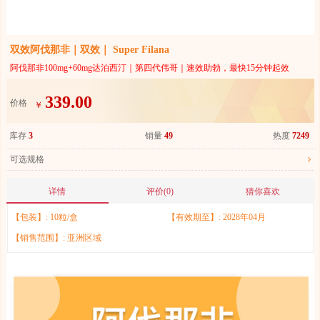
双效阿伐那非｜双效｜ Super Filana
阿伐那非100mg+60mg达泊西汀｜第四代伟哥｜速效助勃，最快15分钟起效
339.00
价格
￥
库存
3
销量
49
热度
7249
可选规格
详情
评价(0)
猜你喜欢
【包装】:
10粒/盒
【有效期至】:
2028年04月
【销售范围】:
亚洲区域