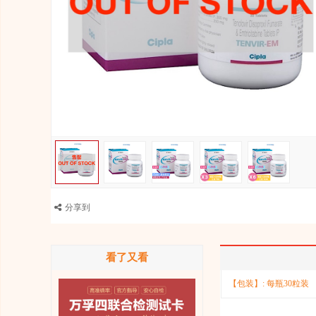
分享到
看了又看
【包装】:
每瓶30粒装