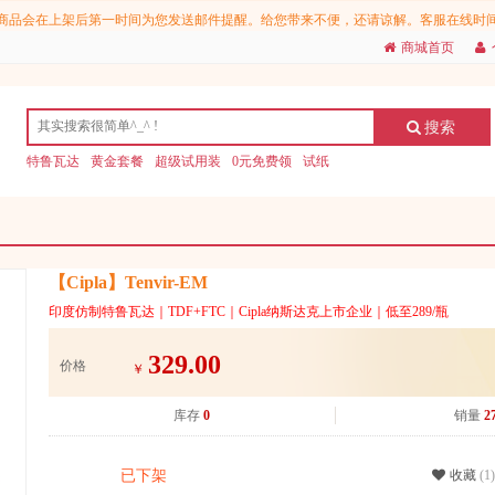
会在上架后第一时间为您发送邮件提醒。给您带来不便，还请谅解。客服在线时间为9:00
商城首页
搜索
特鲁瓦达
黄金套餐
超级试用装
0元免费领
试纸
【Cipla】Tenvir-EM
印度仿制特鲁瓦达｜TDF+FTC｜Cipla纳斯达克上市企业｜低至289/瓶
329.00
价格
￥
库存
0
销量
2
已下架
收藏
(1)